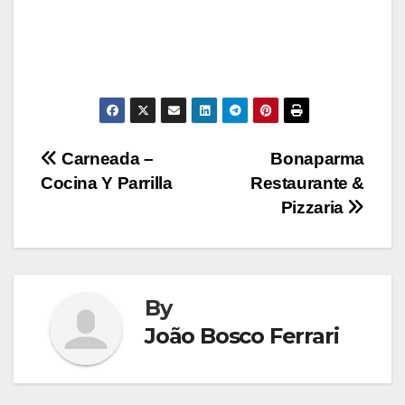
Navegação
Carneada –
Bonaparma
Cocina Y Parrilla
Restaurante &
de
Pizzaria
Post
By
João Bosco Ferrari