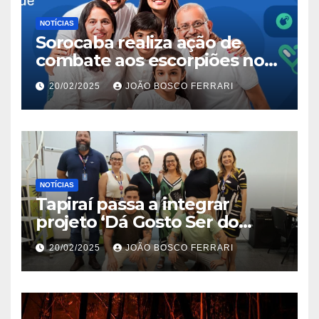
NOTÍCIAS
Sorocaba realiza ação de
combate aos escorpiões no
Jardim São Carlos
20/02/2025
JOÃO BOSCO FERRARI
NOTÍCIAS
Tapiraí passa a integrar
projeto ‘Dá Gosto Ser do
Ribeira’ | ASN São Paulo
20/02/2025
JOÃO BOSCO FERRARI