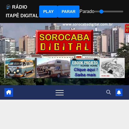
RÁDIO
Parado
PLAY
PARAR
ITAPÊ DIGITAL
Skip
to
content