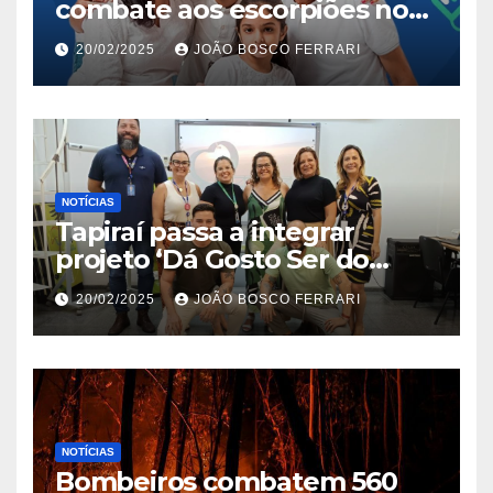
combate aos escorpiões no
Jardim São Carlos
20/02/2025
JOÃO BOSCO FERRARI
NOTÍCIAS
Tapiraí passa a integrar
projeto ‘Dá Gosto Ser do
Ribeira’ | ASN São Paulo
20/02/2025
JOÃO BOSCO FERRARI
NOTÍCIAS
Bombeiros combatem 560