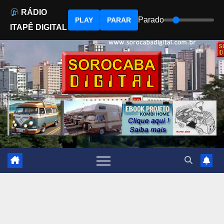
RÁDIO
Parado
PLAY
PARAR
ITAPÊ DIGITAL
Skip
to
content