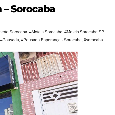
 – Sorocaba
perto Sorocaba
,
#Moteis Sorocaba
,
#Moteis Sorocaba SP
,
,
#Pousada
,
#Pousada Esperança - Sorocaba
,
#sorocaba