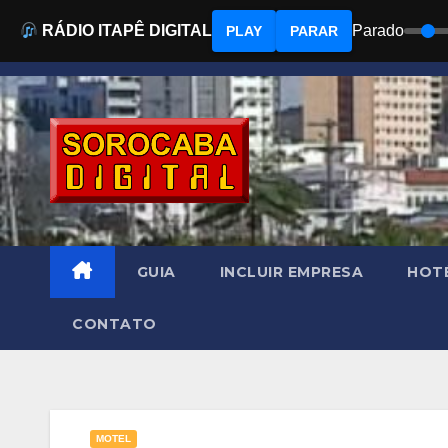
RÁDIO ITAPÊ DIGITAL
Parado
PLAY
PARAR
Skip
to
content
GUIA
INCLUIR EMPRESA
HOTÉ
CONTATO
MOTEL