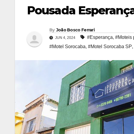
Pousada Esperança
By
João Bosco Ferrari
#Esperança
,
#Moteis 
JUN 4, 2024
#Motel Sorocaba
,
#Motel Sorocaba SP