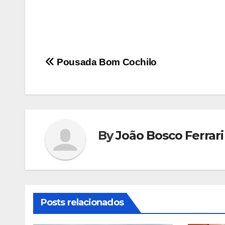
Navegação
Pousada Bom Cochilo
de
Post
By
João Bosco Ferrari
Posts relacionados