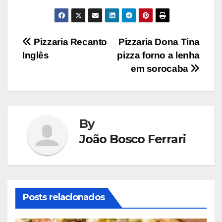
Navegação
Pizzaria Recanto
Pizzaria Dona Tina
Inglês
pizza forno a lenha
de
em sorocaba
Post
By
João Bosco Ferrari
Posts relacionados