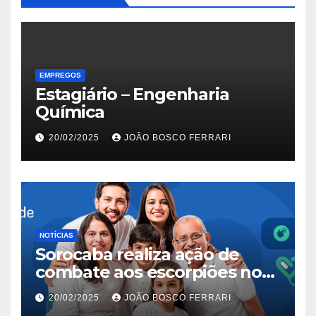
EMPREGOS
Estagiário – Engenharia
Química
20/02/2025
JOÃO BOSCO FERRARI
NOTÍCIAS
Sorocaba realiza ação de
combate aos escorpiões no
Jardim São Carlos
20/02/2025
JOÃO BOSCO FERRARI