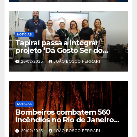
NOTÍCIAS
Tapiraí passa a integrar
projeto ‘Dá Gosto Ser do
Ribeira’ | ASN São Paulo
20/02/2025
JOÃO BOSCO FERRARI
NOTÍCIAS
Bombeiros combatem 560
incêndios no Rio de Janeiro
em 2025
20/02/2025
JOÃO BOSCO FERRARI