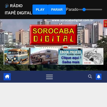
RÁDIO
Parado
PLAY
PARAR
ITAPÊ DIGITAL
Skip
to
content