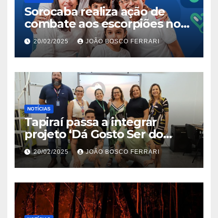
Sorocaba realiza ação de
combate aos escorpiões no
Jardim São Carlos
20/02/2025
JOÃO BOSCO FERRARI
NOTÍCIAS
Tapiraí passa a integrar
projeto ‘Dá Gosto Ser do
Ribeira’ | ASN São Paulo
20/02/2025
JOÃO BOSCO FERRARI