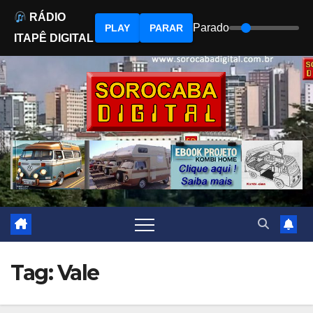
RÁDIO
Parado
PLAY
PARAR
ITAPÊ DIGITAL
Skip
to
content
Tag:
Vale