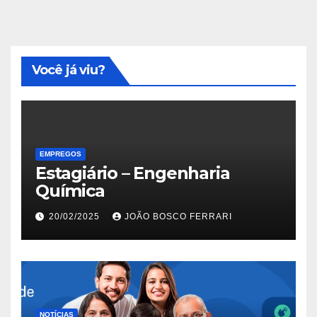
Você já viu?
EMPREGOS
Estagiário – Engenharia
Química
20/02/2025
JOÃO BOSCO FERRARI
NOTÍCIAS