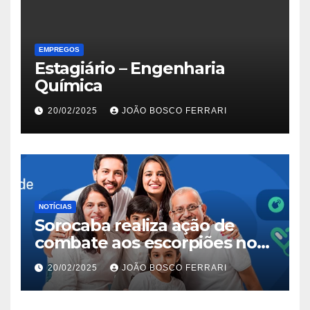
EMPREGOS
Estagiário – Engenharia
Química
20/02/2025
JOÃO BOSCO FERRARI
NOTÍCIAS
Sorocaba realiza ação de
combate aos escorpiões no
Jardim São Carlos
20/02/2025
JOÃO BOSCO FERRARI