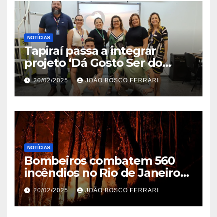
NOTÍCIAS
Tapiraí passa a integrar
projeto ‘Dá Gosto Ser do
Ribeira’ | ASN São Paulo
20/02/2025
JOÃO BOSCO FERRARI
NOTÍCIAS
Bombeiros combatem 560
incêndios no Rio de Janeiro
em 2025
20/02/2025
JOÃO BOSCO FERRARI