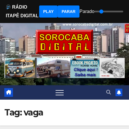
RÁDIO
Parado
PLAY
PARAR
ITAPÊ DIGITAL
Skip
to
content
Tag:
vaga