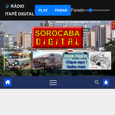
RÁDIO
Parado
PLAY
PARAR
ITAPÊ DIGITAL
Skip
to
content