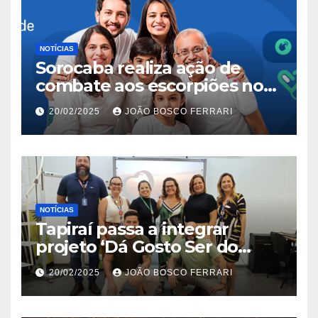
NOTÍCIAS
Sorocaba realiza ação de
combate aos escorpiões no
Jardim São Carlos
20/02/2025
JOÃO BOSCO FERRARI
NOTÍCIAS
Tapiraí passa a integrar
projeto ‘Dá Gosto Ser do
Ribeira’ | ASN São Paulo
20/02/2025
JOÃO BOSCO FERRARI