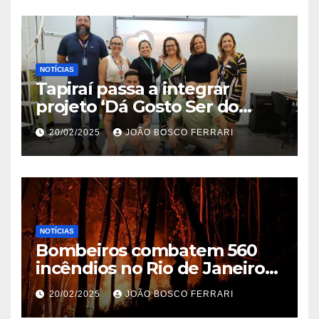
NOTÍCIAS
Tapiraí passa a integrar
projeto ‘Dá Gosto Ser do
Ribeira’ | ASN São Paulo
20/02/2025
JOÃO BOSCO FERRARI
NOTÍCIAS
Bombeiros combatem 560
incêndios no Rio de Janeiro
em 2025
20/02/2025
JOÃO BOSCO FERRARI