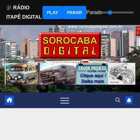
RÁDIO
Parado
PLAY
PARAR
ITAPÊ DIGITAL
Skip
to
content