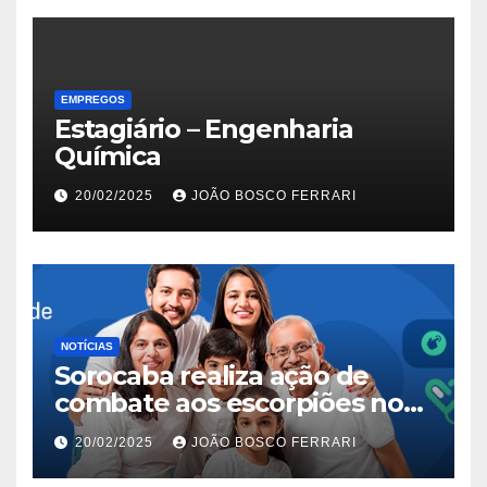
EMPREGOS
Estagiário – Engenharia
Química
20/02/2025
JOÃO BOSCO FERRARI
NOTÍCIAS
Sorocaba realiza ação de
combate aos escorpiões no
Jardim São Carlos
20/02/2025
JOÃO BOSCO FERRARI