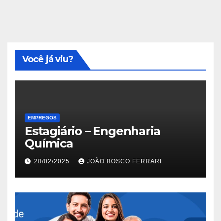
Você já viu?
EMPREGOS
Estagiário – Engenharia
Química
20/02/2025
JOÃO BOSCO FERRARI