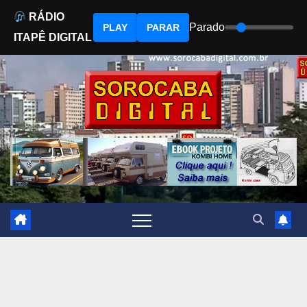
RÁDIO
Parado
PLAY
PARAR
ITAPÊ DIGITAL
Skip
to
content