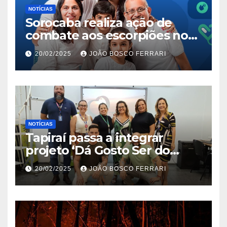
NOTÍCIAS
Sorocaba realiza ação de
combate aos escorpiões no
Jardim São Carlos
20/02/2025
JOÃO BOSCO FERRARI
NOTÍCIAS
Tapiraí passa a integrar
projeto ‘Dá Gosto Ser do
Ribeira’ | ASN São Paulo
20/02/2025
JOÃO BOSCO FERRARI