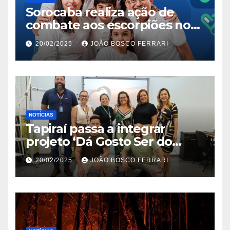
Sorocaba realiza ação de
combate aos escorpiões no
Jardim São Carlos
20/02/2025
JOÃO BOSCO FERRARI
NOTÍCIAS
Tapiraí passa a integrar
projeto ‘Dá Gosto Ser do
Ribeira’ | ASN São Paulo
20/02/2025
JOÃO BOSCO FERRARI