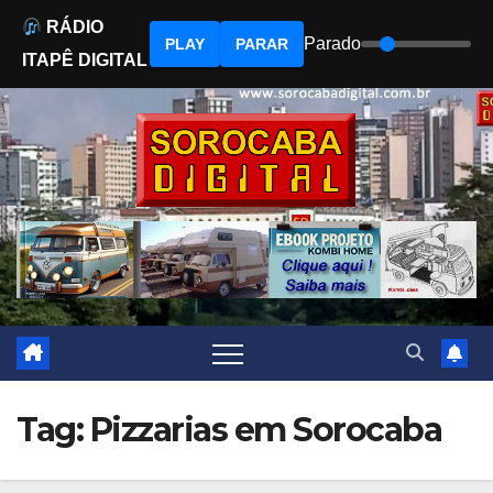
RÁDIO
Parado
PLAY
PARAR
ITAPÊ DIGITAL
Skip
to
content
Tag:
Pizzarias em Sorocaba