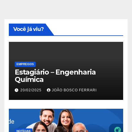
Você já viu?
EMPREGOS
Estagiário – Engenharia
Química
20/02/2025
JOÃO BOSCO FERRARI
NOTÍCIAS