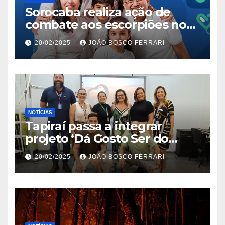
Sorocaba realiza ação de
combate aos escorpiões no
Jardim São Carlos
20/02/2025
JOÃO BOSCO FERRARI
NOTÍCIAS
Tapiraí passa a integrar
projeto ‘Dá Gosto Ser do
Ribeira’ | ASN São Paulo
20/02/2025
JOÃO BOSCO FERRARI