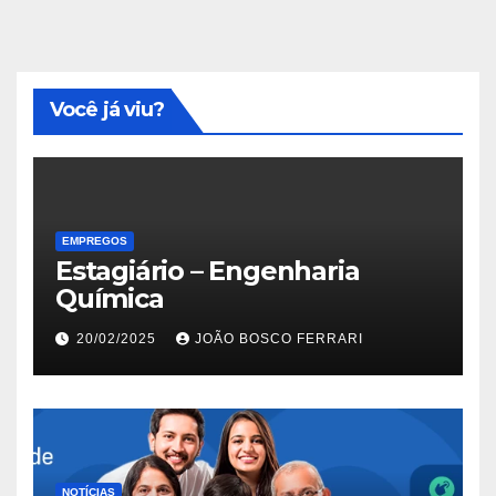
Você já viu?
EMPREGOS
Estagiário – Engenharia
Química
20/02/2025
JOÃO BOSCO FERRARI
NOTÍCIAS