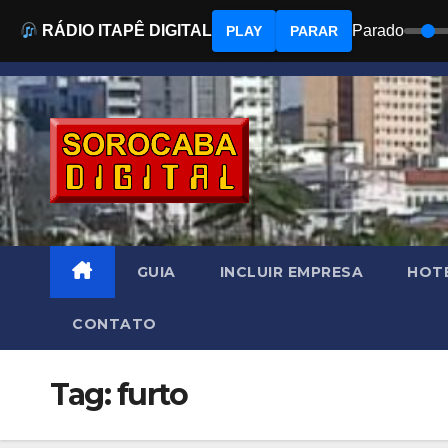
RÁDIO ITAPÊ DIGITAL
Parado
PLAY
PARAR
Skip
to
content
GUIA
INCLUIR EMPRESA
HOTÉ
CONTATO
Tag:
furto