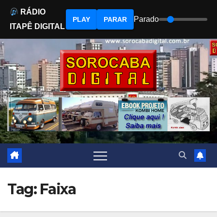
RÁDIO
Parado
PLAY
PARAR
ITAPÊ DIGITAL
Skip
to
content
Tag:
Faixa