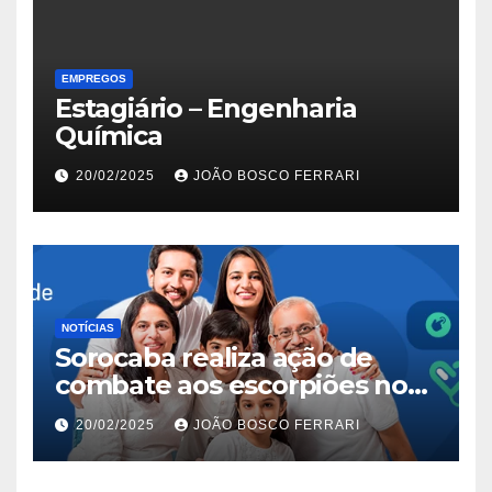
EMPREGOS
Estagiário – Engenharia
Química
20/02/2025
JOÃO BOSCO FERRARI
NOTÍCIAS
Sorocaba realiza ação de
combate aos escorpiões no
Jardim São Carlos
20/02/2025
JOÃO BOSCO FERRARI