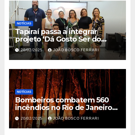
NOTÍCIAS
Tapiraí passa a integrar
projeto ‘Dá Gosto Ser do
Ribeira’ | ASN São Paulo
20/02/2025
JOÃO BOSCO FERRARI
NOTÍCIAS
Bombeiros combatem 560
incêndios no Rio de Janeiro
em 2025
20/02/2025
JOÃO BOSCO FERRARI