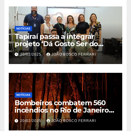
NOTÍCIAS
Tapiraí passa a integrar
projeto ‘Dá Gosto Ser do
Ribeira’ | ASN São Paulo
20/02/2025
JOÃO BOSCO FERRARI
NOTÍCIAS
Bombeiros combatem 560
incêndios no Rio de Janeiro
em 2025
20/02/2025
JOÃO BOSCO FERRARI