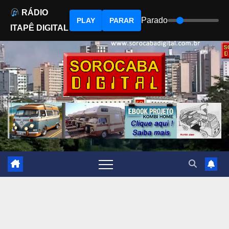
RÁDIO
Parado
PLAY
PARAR
ITAPÊ DIGITAL
Skip
to
content