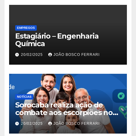
EMPREGOS
Estagiário – Engenharia
Química
20/02/2025
JOÃO BOSCO FERRARI
NOTÍCIAS
Sorocaba realiza ação de
combate aos escorpiões no
Jardim São Carlos
20/02/2025
JOÃO BOSCO FERRARI