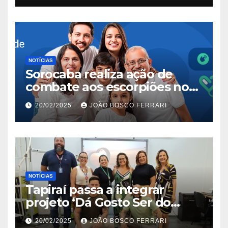
NOTÍCIAS
Sorocaba realiza ação de
combate aos escorpiões no
Jardim São Carlos
20/02/2025
JOÃO BOSCO FERRARI
NOTÍCIAS
Tapiraí passa a integrar
projeto ‘Dá Gosto Ser do
Ribeira’ | ASN São Paulo
20/02/2025
JOÃO BOSCO FERRARI