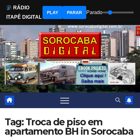
RÁDIO
Parado
PLAY
PARAR
ITAPÊ DIGITAL
Skip
to
content
Tag: Troca de piso em
apartamento BH in Sorocaba