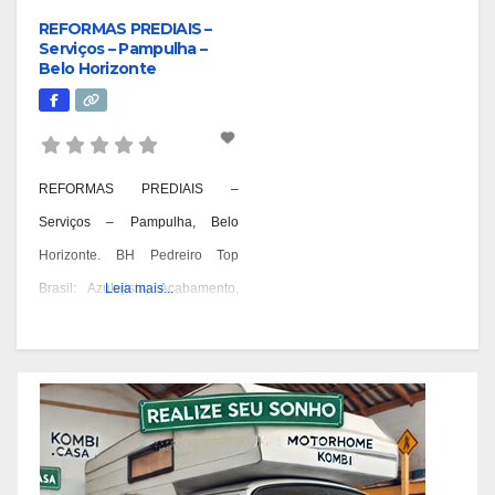
REFORMAS PREDIAIS –
Serviços – Pampulha –
Belo Horizonte
REFORMAS PREDIAIS –
Serviços – Pampulha, Belo
Horizonte. BH Pedreiro Top
Brasil: Azulejista, Acabamento,
Leia mais...
Alvenaria, Reformas,
Construções e OAC. Pedreiro:
Geral, Azulejista, Acabamento,
Alvenaria, Reformas,
Construções, Manutenção e
OAC! Quando você pensa em