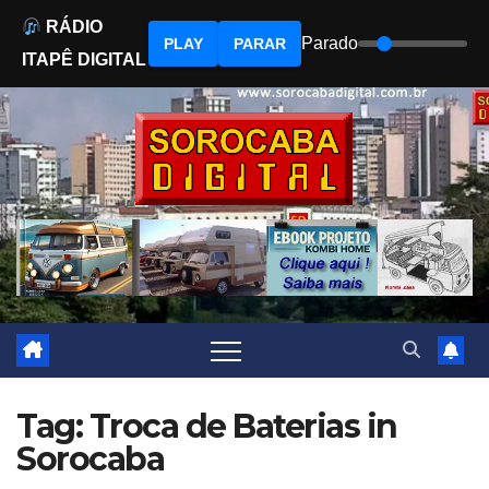
RÁDIO
Parado
PLAY
PARAR
ITAPÊ DIGITAL
Skip
to
content
Tag: Troca de Baterias in
Sorocaba