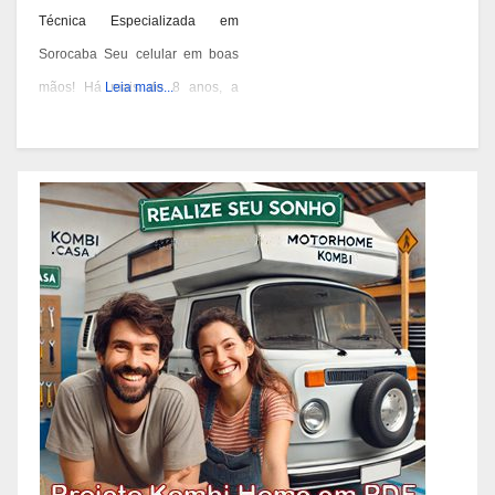
Técnica Especializada em
Sorocaba Seu celular em boas
mãos! Há mais de 8 anos, a
Leia mais...
Celulares MS oferece
assistência técnica
especializada, atendimento
rápido e acessórios para manter
seu aparelho protegido e
funcionando da melhor forma. Já
são +7 mil celulares recuperados
com qualidade e confiança.