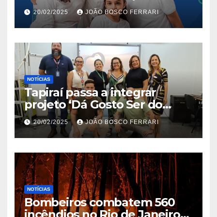
Jardim São Carlos
20/02/2025
JOÃO BOSCO FERRARI
NOTÍCIAS
Tapiraí passa a integrar
projeto ‘Dá Gosto Ser do
Ribeira’ | ASN São Paulo
20/02/2025
JOÃO BOSCO FERRARI
NOTÍCIAS
Bombeiros combatem 560
incêndios no Rio de Janeiro