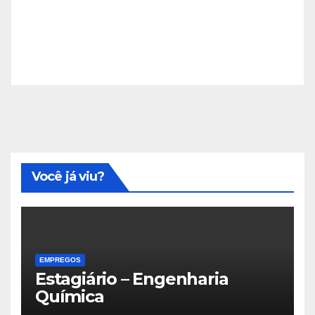
Você já viu?
EMPREGOS
Estagiário – Engenharia
Química