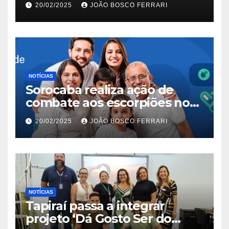
20/02/2025
JOÃO BOSCO FERRARI
NOTÍCIAS
Sorocaba realiza ação de
combate aos escorpiões no
Jardim São Carlos
20/02/2025
JOÃO BOSCO FERRARI
NOTÍCIAS
Tapiraí passa a integrar
projeto ‘Dá Gosto Ser do