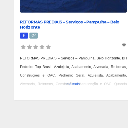
REFORMAS PREDIAIS – Serviços – Pampulha – Belo
Horizonte
REFORMAS PREDIAIS – Serviços – Pampulha, Belo Horizonte. BH
Pedreiro Top Brasil: Azulejista, Acabamento, Alvenaria, Reformas,
Construções e OAC. Pedreiro: Geral, Azulejista, Acabamento,
Alvenaria, Reformas, Construções, Manutenção e OAC! Quando
Leia mais...
você pensa em Pedreiro, imagina aquele profissional que faz tudo
relacionado à construção? Acontece que atualmente os pedreiros se
especializaram em algumas etapas específicas da construção. A
necessidade de agilidade