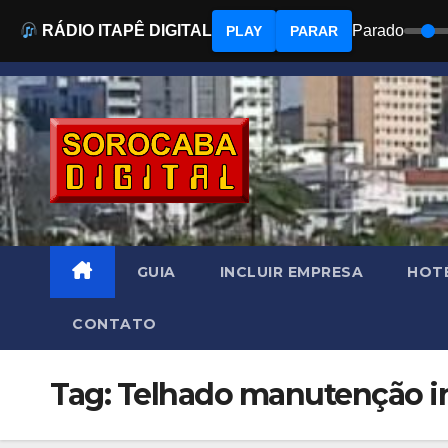
RÁDIO ITAPÊ DIGITAL
Parado
PLAY
PARAR
Skip
to
content
GUIA
INCLUIR EMPRESA
HOTÉ
CONTATO
Tag: Telhado manutenção i