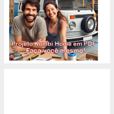
Pedreiro, imagina aquele
profissional que faz tudo
relacionado à construção?
Acontece que atualmente os
pedreiros se especializaram em
algumas etapas específicas da
construção. A necessidade de
agilidade