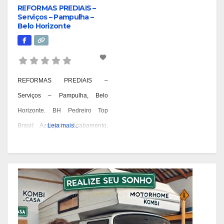
REFORMAS PREDIAIS –
Serviços – Pampulha –
Belo Horizonte
REFORMAS PREDIAIS –
Serviços – Pampulha, Belo
Horizonte. BH Pedreiro Top
Brasil: Azulejista, Acabamento,
Leia mais...
Alvenaria, Reformas,
Construções e OAC. Pedreiro:
Geral, Azulejista, Acabamento,
Alvenaria, Reformas,
Construções, Manutenção e
OAC! Quando você pensa em