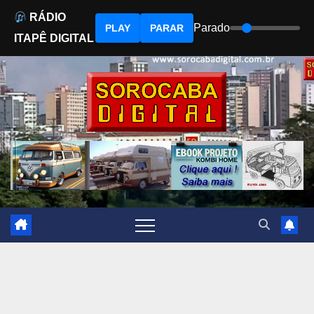
RÁDIO
Parado
PLAY
PARAR
ITAPÊ DIGITAL
Skip
to
content