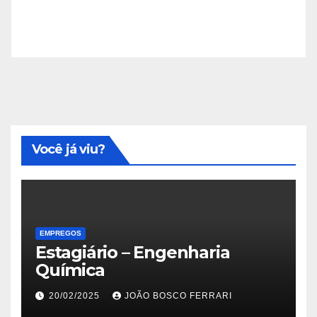
Você já viu?
EMPREGOS
Estagiário – Engenharia
Química
20/02/2025
JOÃO BOSCO FERRARI