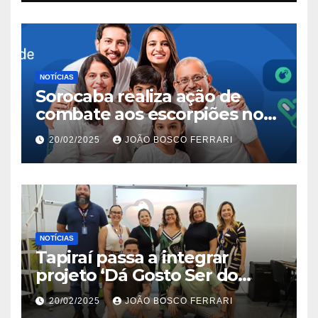
NOTÍCIAS
Sorocaba realiza ação de
combate aos escorpiões no
Jardim São Carlos
20/02/2025
JOÃO BOSCO FERRARI
NOTÍCIAS
Tapiraí passa a integrar
projeto ‘Dá Gosto Ser do
Ribeira’ | ASN São Paulo
20/02/2025
JOÃO BOSCO FERRARI