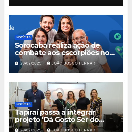
NOTÍCIAS
Sorocaba realiza ação de
combate aos escorpiões no
Jardim São Carlos
20/02/2025
JOÃO BOSCO FERRARI
NOTÍCIAS
Tapiraí passa a integrar
projeto ‘Dá Gosto Ser do
Ribeira’ | ASN São Paulo
20/02/2025
JOÃO BOSCO FERRARI