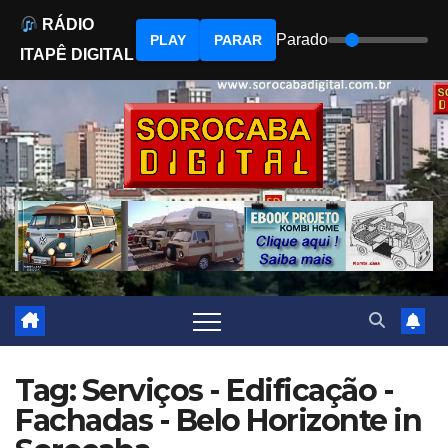
RÁDIO
Parado
PLAY
PARAR
ITAPÊ DIGITAL
Skip
to
content
Tag: Serviços - Edificação -
Fachadas - Belo Horizonte in