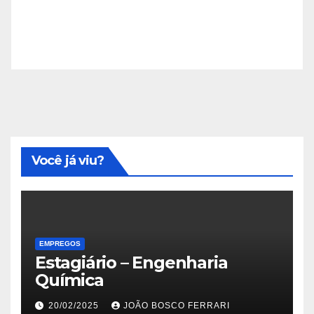
Você já viu?
EMPREGOS
Estagiário – Engenharia
Química
20/02/2025
JOÃO BOSCO FERRARI