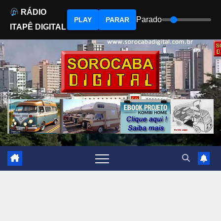
RÁDIO
Parado
PLAY
PARAR
ITAPÊ DIGITAL
Skip
to
content