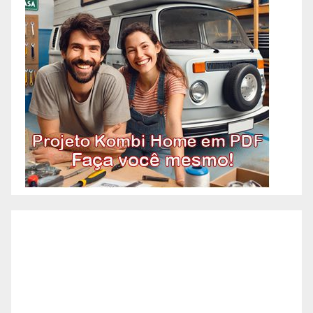
OAC! Quando você pensa em
Pedreiro, imagina aquele
profissional que faz tudo
relacionado à construção?
Acontece que atualmente os
pedreiros se especializaram em
algumas etapas específicas da
construção. A necessidade de
agilidade