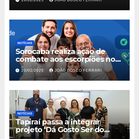
NOTÍCIAS
Sorocaba realiza ação de
combate aos escorpiões no
Jardim São Carlos
20/02/2025
JOÃO BOSCO FERRARI
NOTÍCIAS
Tapiraí passa a integrar
projeto ‘Dá Gosto Ser do
Ribeira’ | ASN São Paulo