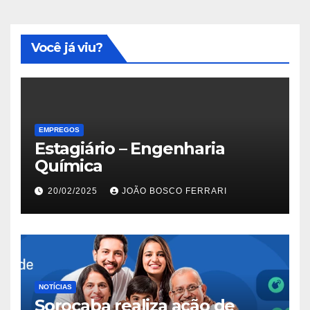
Você já viu?
EMPREGOS
Estagiário – Engenharia
Química
20/02/2025
JOÃO BOSCO FERRARI
NOTÍCIAS
Sorocaba realiza ação de