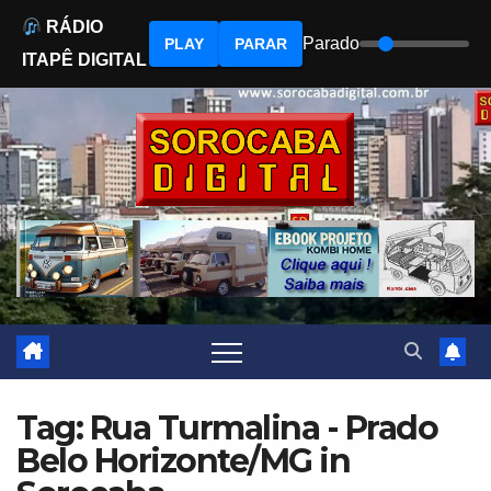
RÁDIO
Parado
PLAY
PARAR
ITAPÊ DIGITAL
Skip
to
content
Tag: Rua Turmalina - Prado
Belo Horizonte/MG in