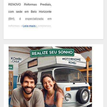
RENOVO Reformas Prediais,
com sede em Belo Horizonte
(BH), é especializada em
reformas e pintura de empresas,
Leia mais...
condomínios e prédios. Eles têm
experiência desde 1978 e são
conhecidos por seus serviços de
qualidade em BH. Você pode
contatá-los pelos telefones 31
3473-2000, 3357-1961 ou
98687-2000 se você está
pensando em reformar ou pintar
a fachada da sua empresa,
condomínio ou