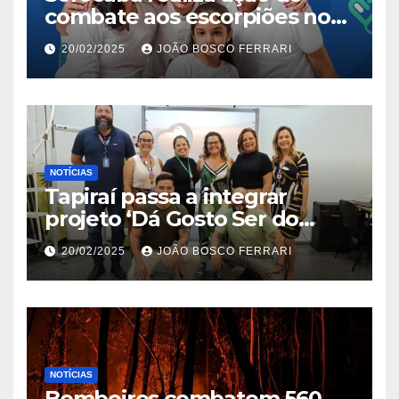
combate aos escorpiões no
Jardim São Carlos
20/02/2025
JOÃO BOSCO FERRARI
NOTÍCIAS
Tapiraí passa a integrar
projeto ‘Dá Gosto Ser do
Ribeira’ | ASN São Paulo
20/02/2025
JOÃO BOSCO FERRARI
NOTÍCIAS
Bombeiros combatem 560