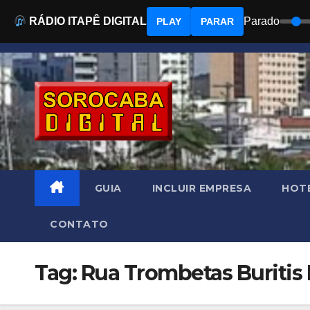
RÁDIO ITAPÊ DIGITAL
Parado
PLAY
PARAR
Skip
to
content
GUIA
INCLUIR EMPRESA
HOTÉ
CONTATO
Tag: Rua Trombetas Buritis