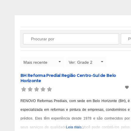
Mais recente
Ver: Grade 2
BH Reforma Predial Região Centro-Sul de Belo
Horizonte
RENOVO Reformas Prediais, com sede em Belo Horizonte (BH), é
especializada em reformas e pintura de empresas, condomínios e
prédios. Eles têm experiência desde 1978 e são conhecidos por
seus serviços de qualidade em BH. Você pode contatá-los pelos
Leia mais...