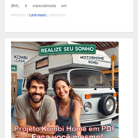
(BH), é especializada em
reformas e pintura de empresas,
Leia mais...
condomínios e prédios. Eles têm
experiência desde 1978 e são
conhecidos por seus serviços de
qualidade em BH. Você pode
contatá-los pelos telefones 31
3473-2000, 3357-1961 ou
98687-2000 se você está
pensando em reformar ou pintar
a fachada da sua empresa,
condomínio ou