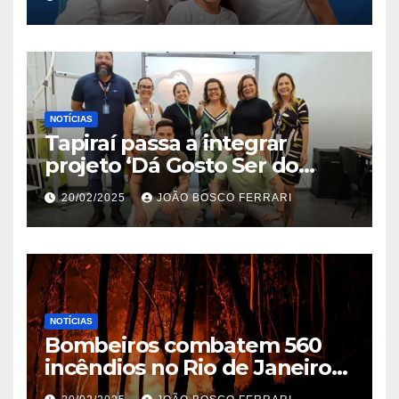
NOTÍCIAS
Tapiraí passa a integrar
projeto ‘Dá Gosto Ser do
Ribeira’ | ASN São Paulo
20/02/2025
JOÃO BOSCO FERRARI
NOTÍCIAS
Bombeiros combatem 560
incêndios no Rio de Janeiro
em 2025