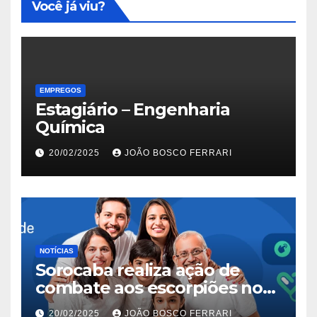
Você já viu?
EMPREGOS
Estagiário – Engenharia
Química
20/02/2025
JOÃO BOSCO FERRARI
NOTÍCIAS
Sorocaba realiza ação de
combate aos escorpiões no
Jardim São Carlos
20/02/2025
JOÃO BOSCO FERRARI