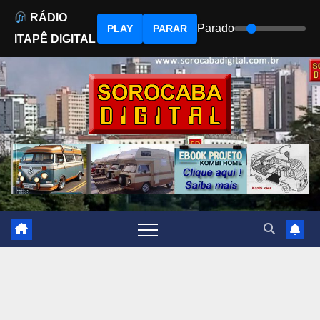
RÁDIO
Parado
PLAY
PARAR
ITAPÊ DIGITAL
Skip
to
content