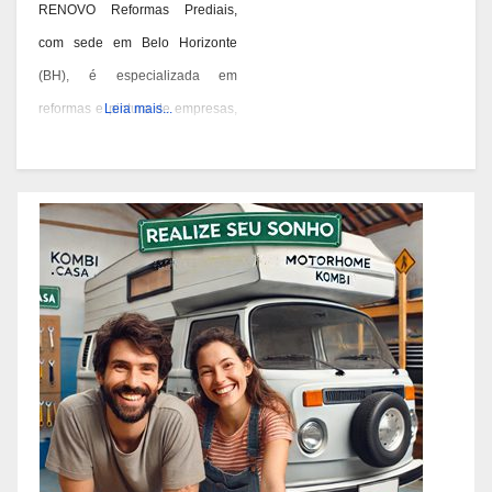
RENOVO Reformas Prediais,
com sede em Belo Horizonte
(BH), é especializada em
reformas e pintura de empresas,
Leia mais...
condomínios e prédios. Eles têm
experiência desde 1978 e são
conhecidos por seus serviços de
qualidade em BH. Você pode
contatá-los pelos telefones 31
3473-2000, 3357-1961 ou
98687-2000 se você está
pensando em reformar ou pintar
a fachada da sua empresa,
condomínio ou