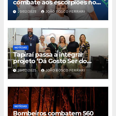
combate aos escorpiões no
Jardim São Carlos
20/02/2025
JOÃO BOSCO FERRARI
NOTÍCIAS
Tapiraí passa a integrar
projeto ‘Dá Gosto Ser do
Ribeira’ | ASN São Paulo
20/02/2025
JOÃO BOSCO FERRARI
NOTÍCIAS
Bombeiros combatem 560