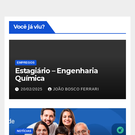
Você já viu?
EMPREGOS
Estagiário – Engenharia
Química
20/02/2025
JOÃO BOSCO FERRARI
NOTÍCIAS