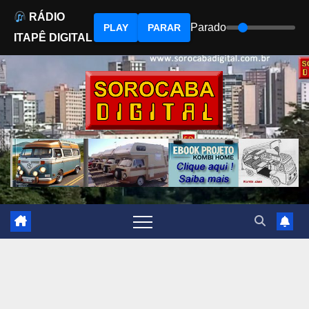
RÁDIO
Parado
PLAY
PARAR
ITAPÊ DIGITAL
Skip
to
content