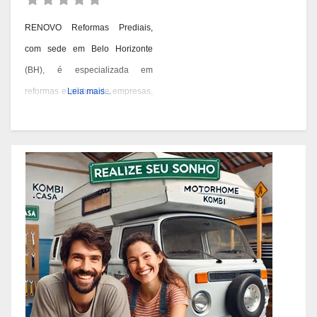
RENOVO Reformas Prediais,
com sede em Belo Horizonte
(BH), é especializada em
reformas e pintura de empresas,
Leia mais...
condomínios e prédios. Eles têm
experiência desde 1978 e são
conhecidos por seus serviços de
qualidade em BH. Você pode
contatá-los pelos telefones 31
3473-2000, 3357-1961 ou
98687-2000 se você está
pensando em reformar ou pintar
a fachada da sua empresa,
condomínio ou