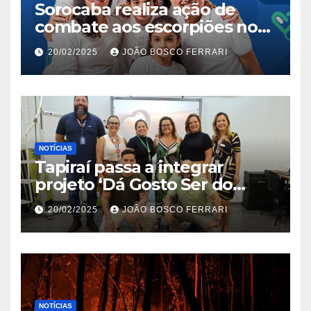
Sorocaba realiza ação de
combate aos escorpiões no
Jardim São Carlos
20/02/2025
JOÃO BOSCO FERRARI
NOTÍCIAS
Tapiraí passa a integrar
projeto ‘Dá Gosto Ser do
Ribeira’ | ASN São Paulo
20/02/2025
JOÃO BOSCO FERRARI
NOTÍCIAS