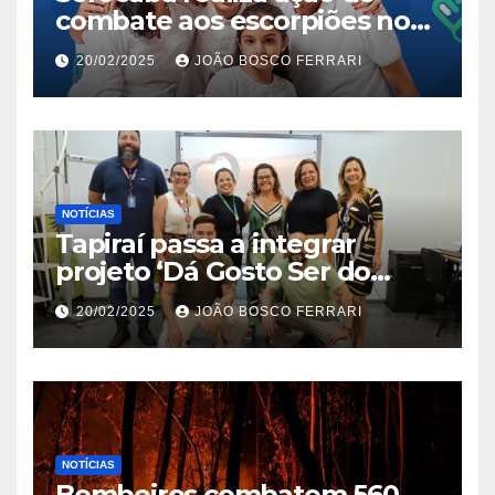
combate aos escorpiões no
Jardim São Carlos
20/02/2025
JOÃO BOSCO FERRARI
NOTÍCIAS
Tapiraí passa a integrar
projeto ‘Dá Gosto Ser do
Ribeira’ | ASN São Paulo
20/02/2025
JOÃO BOSCO FERRARI
NOTÍCIAS
Bombeiros combatem 560