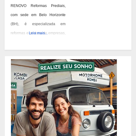
RENOVO Reformas Prediais,
com sede em Belo Horizonte
(BH), é especializada em
reformas e pintura de empresas,
Leia mais...
condomínios e prédios. Eles têm
experiência desde 1978 e são
conhecidos por seus serviços de
qualidade em BH. Você pode
contatá-los pelos telefones 31
3473-2000, 3357-1961 ou
98687-2000 se você está
pensando em reformar ou pintar
a fachada da sua empresa,
condomínio ou