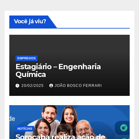
Você já viu?
EMPREGOS
Estagiário – Engenharia
Química
20/02/2025
JOÃO BOSCO FERRARI
NOTÍCIAS
Sorocaba realiza ação de