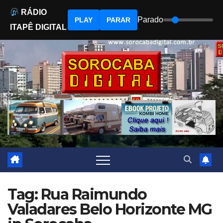
RÁDIO
Parado
PLAY
PARAR
ITAPÊ DIGITAL
Skip
to
content
Tag: Rua Raimundo
Valadares Belo Horizonte MG