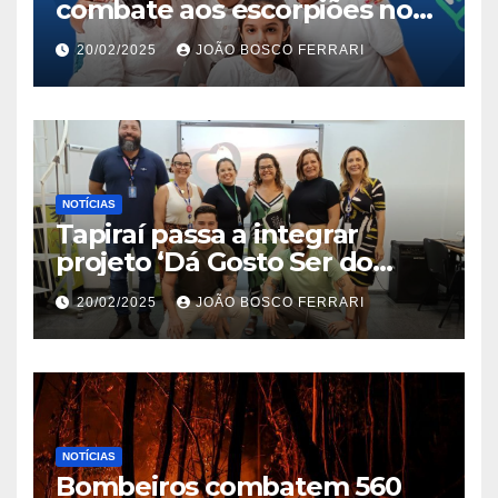
combate aos escorpiões no
Jardim São Carlos
20/02/2025
JOÃO BOSCO FERRARI
NOTÍCIAS
Tapiraí passa a integrar
projeto ‘Dá Gosto Ser do
Ribeira’ | ASN São Paulo
20/02/2025
JOÃO BOSCO FERRARI
NOTÍCIAS
Bombeiros combatem 560