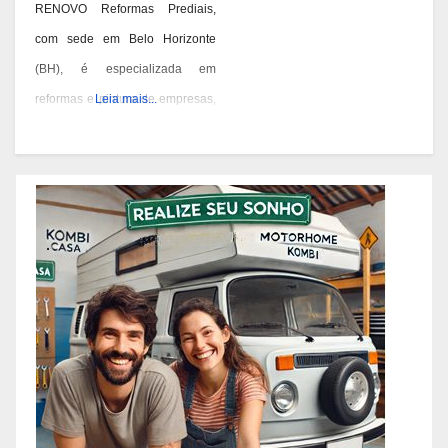
RENOVO Reformas Prediais,
com sede em Belo Horizonte
(BH), é especializada em
reformas e pintura de empresas,
Leia mais...
condomínios e prédios. Eles têm
experiência desde 1978 e são
conhecidos por seus serviços de
qualidade em BH. Você pode
contatá-los pelos telefones 31
3473-2000, 3357-1961 ou
98687-2000 se você está
pensando em reformar ou pintar
a fachada da sua empresa,
condomínio ou