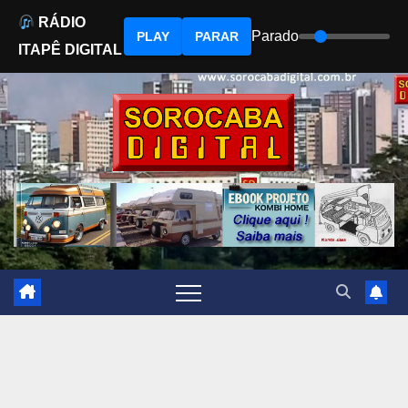
RÁDIO
Parado
PLAY
PARAR
ITAPÊ DIGITAL
Skip
to
content