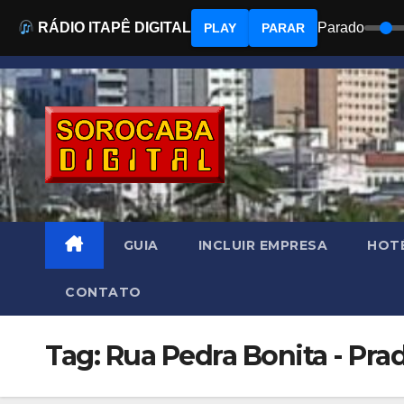
RÁDIO ITAPÊ DIGITAL
Parado
PLAY
PARAR
Skip
to
content
GUIA
INCLUIR EMPRESA
HOTÉ
CONTATO
Tag: Rua Pedra Bonita - Pr