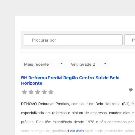
Mais recente
Ver: Grade 2
BH Reforma Predial Região Centro-Sul de Belo
Horizonte
RENOVO Reformas Prediais, com sede em Belo Horizonte (BH), é
especializada em reformas e pintura de empresas, condomínios e
prédios. Eles têm experiência desde 1978 e são conhecidos por
seus serviços de qualidade em BH. Você pode contatá-los pelos
Leia mais...