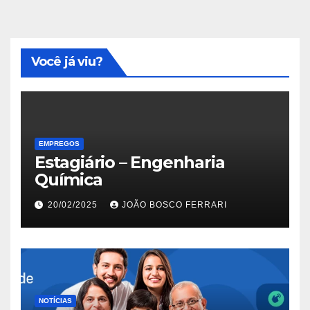
Você já viu?
EMPREGOS
Estagiário – Engenharia
Química
20/02/2025
JOÃO BOSCO FERRARI
NOTÍCIAS