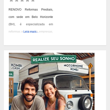
RENOVO Reformas Prediais,
com sede em Belo Horizonte
(BH), é especializada em
reformas e pintura de empresas,
Leia mais...
condomínios e prédios. Eles têm
experiência desde 1978 e são
conhecidos por seus serviços de
qualidade em BH. Você pode
contatá-los pelos telefones 31
3473-2000, 3357-1961 ou
98687-2000 se você está
pensando em reformar ou pintar
a fachada da sua empresa,
condomínio ou