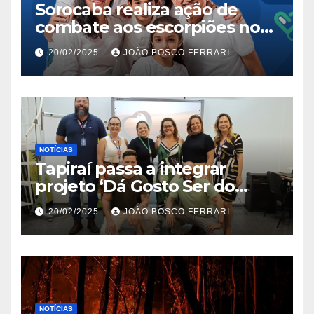
Sorocaba realiza ação de
combate aos escorpiões no
Jardim São Carlos
20/02/2025
JOÃO BOSCO FERRARI
NOTÍCIAS
Tapiraí passa a integrar
projeto ‘Dá Gosto Ser do
Ribeira’ | ASN São Paulo
20/02/2025
JOÃO BOSCO FERRARI
NOTÍCIAS