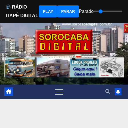
RÁDIO
Parado
PLAY
PARAR
ITAPÊ DIGITAL
Skip
to
content