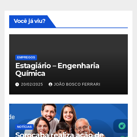
Você já viu?
EMPREGOS
Estagiário – Engenharia
Química
20/02/2025
JOÃO BOSCO FERRARI
NOTÍCIAS
Sorocaba realiza ação de