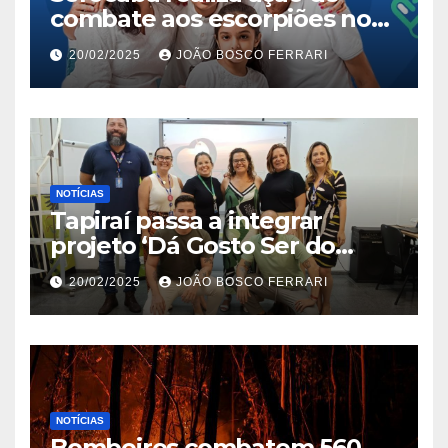
combate aos escorpiões no
Jardim São Carlos
20/02/2025
JOÃO BOSCO FERRARI
NOTÍCIAS
Tapiraí passa a integrar
projeto ‘Dá Gosto Ser do
Ribeira’ | ASN São Paulo
20/02/2025
JOÃO BOSCO FERRARI
NOTÍCIAS
Bombeiros combatem 560