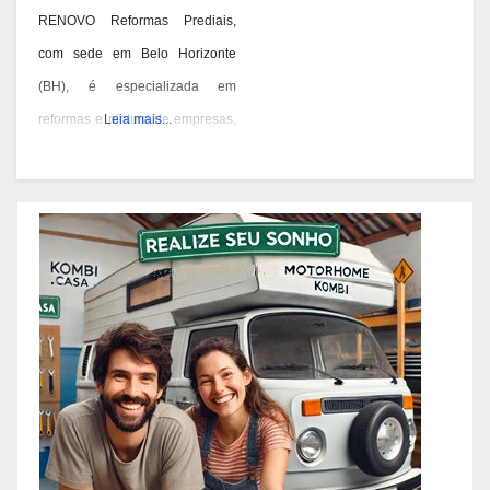
RENOVO Reformas Prediais,
com sede em Belo Horizonte
(BH), é especializada em
reformas e pintura de empresas,
Leia mais...
condomínios e prédios. Eles têm
experiência desde 1978 e são
conhecidos por seus serviços de
qualidade em BH. Você pode
contatá-los pelos telefones 31
3473-2000, 3357-1961 ou
98687-2000 se você está
pensando em reformar ou pintar
a fachada da sua empresa,
condomínio ou