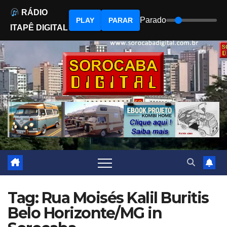
RÁDIO
Parado
PLAY
PARAR
ITAPÊ DIGITAL
Skip
to
content
Tag: Rua Moisés Kalil Buritis
Belo Horizonte/MG in