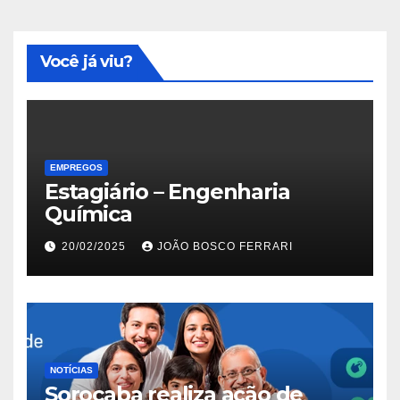
Você já viu?
EMPREGOS
Estagiário – Engenharia
Química
20/02/2025
JOÃO BOSCO FERRARI
NOTÍCIAS
Sorocaba realiza ação de