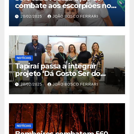
combate aos escorpiões no
Jardim São Carlos
20/02/2025
JOÃO BOSCO FERRARI
NOTÍCIAS
Tapiraí passa a integrar
projeto ‘Dá Gosto Ser do
Ribeira’ | ASN São Paulo
20/02/2025
JOÃO BOSCO FERRARI
NOTÍCIAS
Bombeiros combatem 560