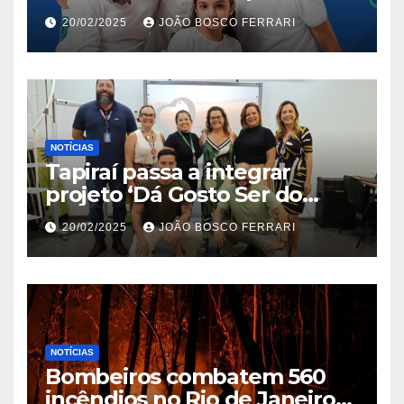
Jardim São Carlos
20/02/2025
JOÃO BOSCO FERRARI
NOTÍCIAS
Tapiraí passa a integrar
projeto ‘Dá Gosto Ser do
Ribeira’ | ASN São Paulo
20/02/2025
JOÃO BOSCO FERRARI
NOTÍCIAS
Bombeiros combatem 560
incêndios no Rio de Janeiro