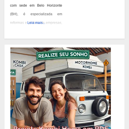
com sede em Belo Horizonte
(BH), é especializada em
reformas e pintura de empresas,
Leia mais...
condomínios e prédios. Eles têm
experiência desde 1978 e são
conhecidos por seus serviços de
qualidade em BH. Você pode
contatá-los pelos telefones 31
3473-2000, 3357-1961 ou
98687-2000 se você está
pensando em reformar ou pintar
a fachada da sua empresa,
condomínio ou