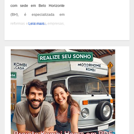
com sede em Belo Horizonte
(BH), é especializada em
reformas e pintura de empresas,
Leia mais...
condomínios e prédios. Eles têm
experiência desde 1978 e são
conhecidos por seus serviços de
qualidade em BH. Você pode
contatá-los pelos telefones 31
3473-2000, 3357-1961 ou
98687-2000 se você está
pensando em reformar ou pintar
a fachada da sua empresa,
condomínio ou