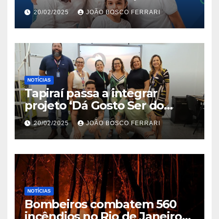
Jardim São Carlos
20/02/2025
JOÃO BOSCO FERRARI
NOTÍCIAS
Tapiraí passa a integrar
projeto ‘Dá Gosto Ser do
Ribeira’ | ASN São Paulo
20/02/2025
JOÃO BOSCO FERRARI
NOTÍCIAS
Bombeiros combatem 560
incêndios no Rio de Janeiro