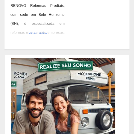
RENOVO Reformas Prediais,
com sede em Belo Horizonte
(BH), é especializada em
reformas e pintura de empresas,
Leia mais...
condomínios e prédios. Eles têm
experiência desde 1978 e são
conhecidos por seus serviços de
qualidade em BH. Você pode
contatá-los pelos telefones 31
3473-2000, 3357-1961 ou
98687-2000 se você está
pensando em reformar ou pintar
a fachada da sua empresa,
condomínio ou