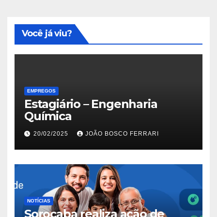
Você já viu?
EMPREGOS
Estagiário – Engenharia
Química
20/02/2025
JOÃO BOSCO FERRARI
NOTÍCIAS
Sorocaba realiza ação de