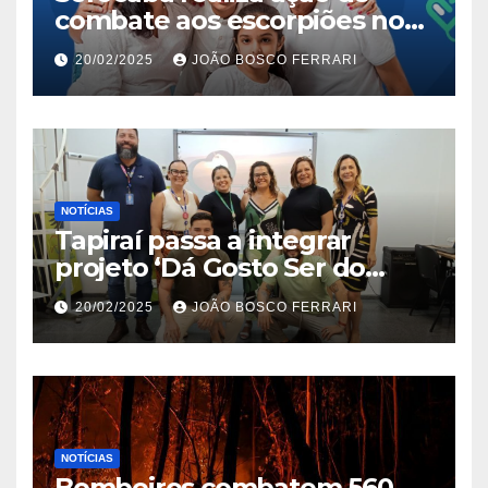
combate aos escorpiões no
Jardim São Carlos
20/02/2025
JOÃO BOSCO FERRARI
NOTÍCIAS
Tapiraí passa a integrar
projeto ‘Dá Gosto Ser do
Ribeira’ | ASN São Paulo
20/02/2025
JOÃO BOSCO FERRARI
NOTÍCIAS
Bombeiros combatem 560