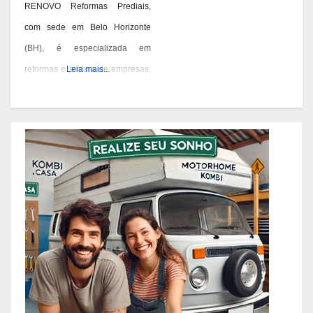
RENOVO Reformas Prediais,
com sede em Belo Horizonte
(BH), é especializada em
reformas e pintura de empresas,
Leia mais...
condomínios e prédios. Eles têm
experiência desde 1978 e são
conhecidos por seus serviços de
qualidade em BH. Você pode
contatá-los pelos telefones 31
3473-2000, 3357-1961 ou
98687-2000 se você está
pensando em reformar ou pintar
a fachada da sua empresa,
condomínio ou