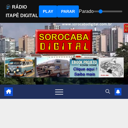
RÁDIO
Parado
PLAY
PARAR
ITAPÊ DIGITAL
Skip
to
content