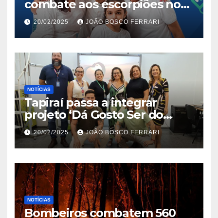
combate aos escorpiões no
Jardim São Carlos
20/02/2025
JOÃO BOSCO FERRARI
NOTÍCIAS
Tapiraí passa a integrar
projeto ‘Dá Gosto Ser do
Ribeira’ | ASN São Paulo
20/02/2025
JOÃO BOSCO FERRARI
NOTÍCIAS
Bombeiros combatem 560