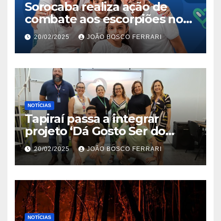
Sorocaba realiza ação de
combate aos escorpiões no
Jardim São Carlos
20/02/2025
JOÃO BOSCO FERRARI
NOTÍCIAS
Tapiraí passa a integrar
projeto ‘Dá Gosto Ser do
Ribeira’ | ASN São Paulo
20/02/2025
JOÃO BOSCO FERRARI
NOTÍCIAS