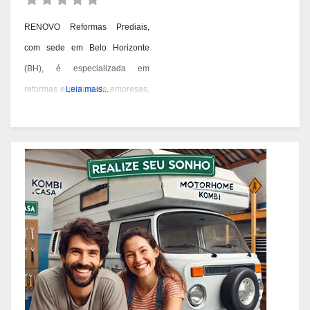
RENOVO Reformas Prediais,
com sede em Belo Horizonte
(BH), é especializada em
reformas e pintura de empresas,
Leia mais...
condomínios e prédios. Eles têm
experiência desde 1978 e são
conhecidos por seus serviços de
qualidade em BH. Você pode
contatá-los pelos telefones 31
3473-2000, 3357-1961 ou
98687-2000 se você está
pensando em reformar ou pintar
a fachada da sua empresa,
condomínio ou