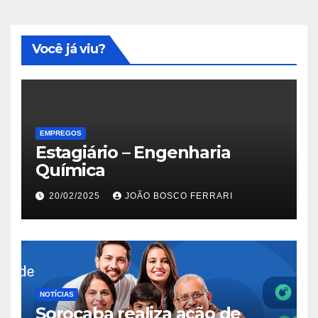
Você já viu?
EMPREGOS
Estagiário – Engenharia
Química
20/02/2025
JOÃO BOSCO FERRARI
NOTÍCIAS
Sorocaba realiza ação de