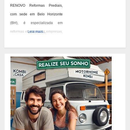
RENOVO Reformas Prediais,
com sede em Belo Horizonte
(BH), é especializada em
reformas e pintura de empresas,
Leia mais...
condomínios e prédios. Eles têm
experiência desde 1978 e são
conhecidos por seus serviços de
qualidade em BH. Você pode
contatá-los pelos telefones 31
3473-2000, 3357-1961 ou
98687-2000 se você está
pensando em reformar ou pintar
a fachada da sua empresa,
condomínio ou