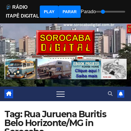
RÁDIO
Parado
PLAY
PARAR
ITAPÊ DIGITAL
Skip
to
content
Tag: Rua Juruena Buritis
Belo Horizonte/MG in