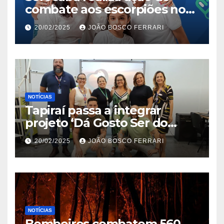
combate aos escorpiões no
Jardim São Carlos
20/02/2025
JOÃO BOSCO FERRARI
NOTÍCIAS
Tapiraí passa a integrar
projeto ‘Dá Gosto Ser do
Ribeira’ | ASN São Paulo
20/02/2025
JOÃO BOSCO FERRARI
NOTÍCIAS
Bombeiros combatem 560