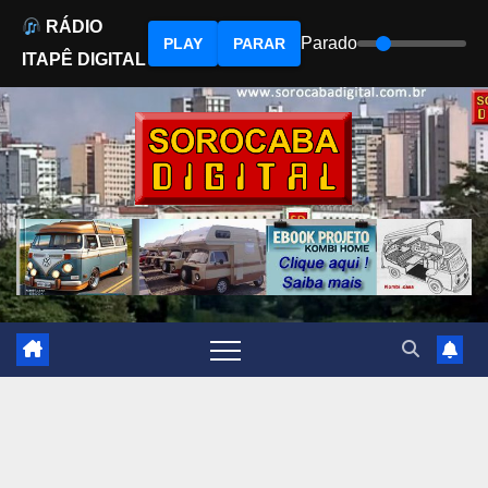
RÁDIO
Parado
PLAY
PARAR
ITAPÊ DIGITAL
Skip
to
content