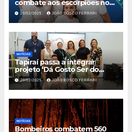
combate aos escorpiões no
Jardim São Carlos
20/02/2025
JOÃO BOSCO FERRARI
NOTÍCIAS
Tapiraí passa a integrar
projeto ‘Dá Gosto Ser do
Ribeira’ | ASN São Paulo
20/02/2025
JOÃO BOSCO FERRARI
NOTÍCIAS
Bombeiros combatem 560