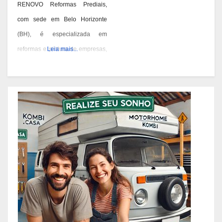
RENOVO Reformas Prediais,
com sede em Belo Horizonte
(BH), é especializada em
reformas e pintura de empresas,
Leia mais...
condomínios e prédios. Eles têm
experiência desde 1978 e são
conhecidos por seus serviços de
qualidade em BH. Você pode
contatá-los pelos telefones 31
3473-2000, 3357-1961 ou
98687-2000 se você está
pensando em reformar ou pintar
a fachada da sua empresa,
condomínio ou