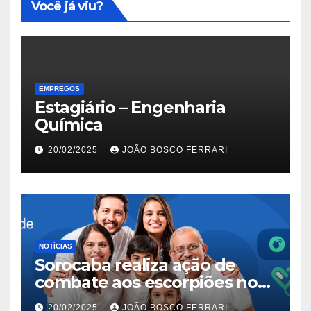
Você já viu?
EMPREGOS
Estagiário – Engenharia
Química
20/02/2025
JOÃO BOSCO FERRARI
NOTÍCIAS
Sorocaba realiza ação de
combate aos escorpiões no
Jardim São Carlos
20/02/2025
JOÃO BOSCO FERRARI