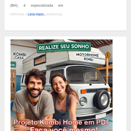
(BH), é especializada em
reformas e pintura de empresas,
Leia mais...
condomínios e prédios. Eles têm
experiência desde 1978 e são
conhecidos por seus serviços de
qualidade em BH. Você pode
contatá-los pelos telefones 31
3473-2000, 3357-1961 ou
98687-2000 se você está
pensando em reformar ou pintar
a fachada da sua empresa,
condomínio ou