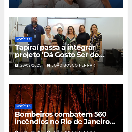
NOTÍCIAS
Tapiraí passa a integrar
projeto ‘Dá Gosto Ser do
Ribeira’ | ASN São Paulo
20/02/2025
JOÃO BOSCO FERRARI
NOTÍCIAS
Bombeiros combatem 560
incêndios no Rio de Janeiro
em 2025