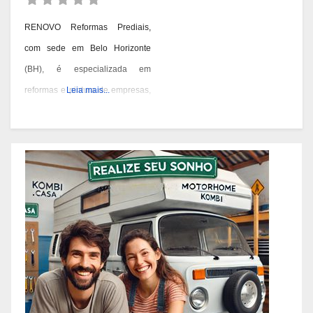
RENOVO Reformas Prediais,
com sede em Belo Horizonte
(BH), é especializada em
reformas e pintura de empresas,
Leia mais...
condomínios e prédios. Eles têm
experiência desde 1978 e são
conhecidos por seus serviços de
qualidade em BH. Você pode
contatá-los pelos telefones 31
3473-2000, 3357-1961 ou
98687-2000 se você está
pensando em reformar ou pintar
a fachada da sua empresa,
condomínio ou