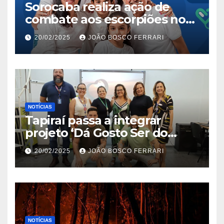
Sorocaba realiza ação de
combate aos escorpiões no
Jardim São Carlos
20/02/2025
JOÃO BOSCO FERRARI
NOTÍCIAS
Tapiraí passa a integrar
projeto ‘Dá Gosto Ser do
Ribeira’ | ASN São Paulo
20/02/2025
JOÃO BOSCO FERRARI
NOTÍCIAS