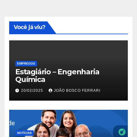
Você já viu?
EMPREGOS
Estagiário – Engenharia
Química
20/02/2025
JOÃO BOSCO FERRARI
NOTÍCIAS