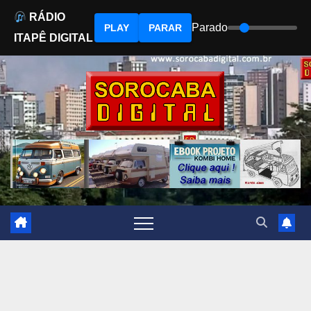
RÁDIO
Parado
PLAY
PARAR
ITAPÊ DIGITAL
Skip
to
content