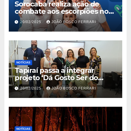
Sorocaba realiza ação de
combate aos escorpiões no
Jardim São Carlos
20/02/2025
JOÃO BOSCO FERRARI
NOTÍCIAS
Tapiraí passa a integrar
projeto ‘Dá Gosto Ser do
Ribeira’ | ASN São Paulo
20/02/2025
JOÃO BOSCO FERRARI
NOTÍCIAS