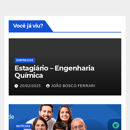
Você já viu?
EMPREGOS
Estagiário – Engenharia
Química
20/02/2025
JOÃO BOSCO FERRARI
NOTÍCIAS