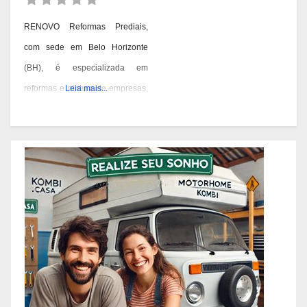
RENOVO Reformas Prediais,
com sede em Belo Horizonte
(BH), é especializada em
reformas e pintura de empresas,
Leia mais...
condomínios e prédios. Eles têm
experiência desde 1978 e são
conhecidos por seus serviços de
qualidade em BH. Você pode
contatá-los pelos telefones 31
3473-2000, 3357-1961 ou
98687-2000 se você está
pensando em reformar ou pintar
a fachada da sua empresa,
condomínio ou