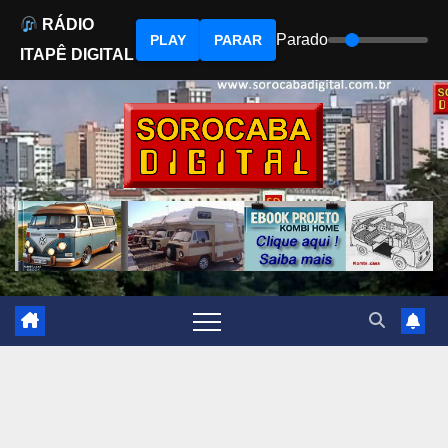
RÁDIO
Parado
PLAY
PARAR
ITAPÊ DIGITAL
Skip
to
content