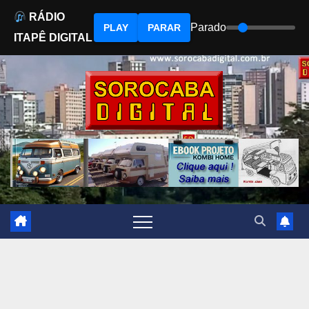
RÁDIO
Parado
PLAY
PARAR
ITAPÊ DIGITAL
Skip
to
content