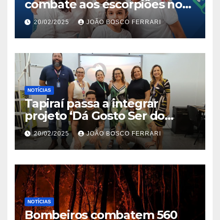
combate aos escorpiões no
Jardim São Carlos
20/02/2025
JOÃO BOSCO FERRARI
NOTÍCIAS
Tapiraí passa a integrar
projeto ‘Dá Gosto Ser do
Ribeira’ | ASN São Paulo
20/02/2025
JOÃO BOSCO FERRARI
NOTÍCIAS
Bombeiros combatem 560