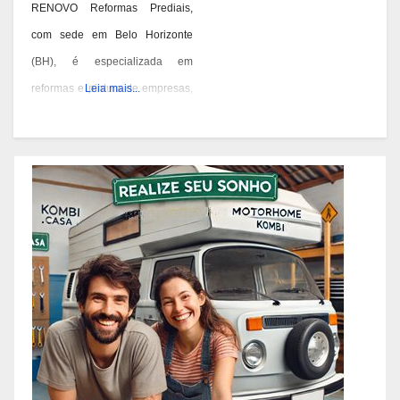
RENOVO Reformas Prediais,
com sede em Belo Horizonte
(BH), é especializada em
reformas e pintura de empresas,
Leia mais...
condomínios e prédios. Eles têm
experiência desde 1978 e são
conhecidos por seus serviços de
qualidade em BH. Você pode
contatá-los pelos telefones 31
3473-2000, 3357-1961 ou
98687-2000 se você está
pensando em reformar ou pintar
a fachada da sua empresa,
condomínio ou