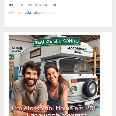
(BH), é especializada em
reformas e pintura de empresas,
Leia mais...
condomínios e prédios. Eles têm
experiência desde 1978 e são
conhecidos por seus serviços de
qualidade em BH. Você pode
contatá-los pelos telefones 31
3473-2000, 3357-1961 ou
98687-2000 se você está
pensando em reformar ou pintar
a fachada da sua empresa,
condomínio ou