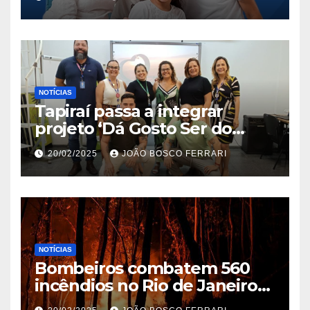
NOTÍCIAS
Tapiraí passa a integrar
projeto ‘Dá Gosto Ser do
Ribeira’ | ASN São Paulo
20/02/2025
JOÃO BOSCO FERRARI
NOTÍCIAS
Bombeiros combatem 560
incêndios no Rio de Janeiro
em 2025