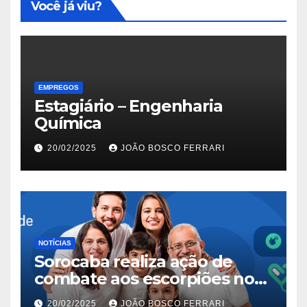
Você já viu?
EMPREGOS
Estagiário – Engenharia
Química
20/02/2025
JOÃO BOSCO FERRARI
NOTÍCIAS
Sorocaba realiza ação de
combate aos escorpiões no
Jardim São Carlos
20/02/2025
JOÃO BOSCO FERRARI