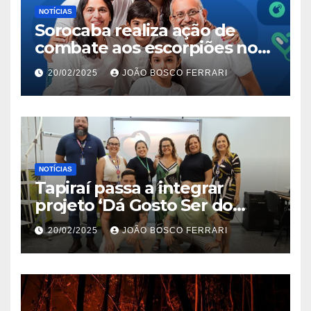
NOTÍCIAS
Sorocaba realiza ação de
combate aos escorpiões no
Jardim São Carlos
20/02/2025
JOÃO BOSCO FERRARI
NOTÍCIAS
Tapiraí passa a integrar
projeto ‘Dá Gosto Ser do
Ribeira’ | ASN São Paulo
20/02/2025
JOÃO BOSCO FERRARI