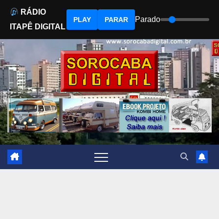
RÁDIO
Parado
PLAY
PARAR
ITAPÊ DIGITAL
Skip
to
content