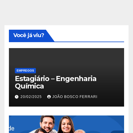
Você já viu?
EMPREGOS
Estagiário – Engenharia
Química
20/02/2025
JOÃO BOSCO FERRARI