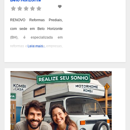
RENOVO Reformas Prediais,
com sede em Belo Horizonte
(BH), é especializada em
reformas e pintura de empresas,
Leia mais...
condomínios e prédios. Eles têm
experiência desde 1978 e são
conhecidos por seus serviços de
qualidade em BH. Você pode
contatá-los pelos telefones 31
3473-2000, 3357-1961 ou
98687-2000 se você está
pensando em reformar ou pintar
a fachada da sua empresa,