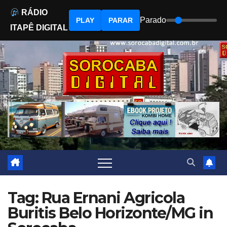
RÁDIO
Parado
PLAY
PARAR
ITAPÊ DIGITAL
Skip
to
content
Tag: Rua Ernani Agricola
Buritis Belo Horizonte/MG in