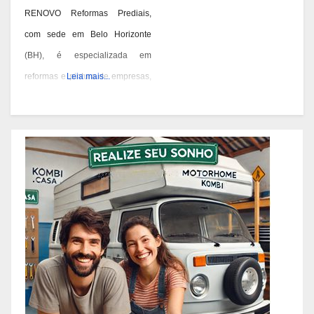
RENOVO Reformas Prediais,
com sede em Belo Horizonte
(BH), é especializada em
reformas e pintura de empresas,
Leia mais...
condomínios e prédios. Eles têm
experiência desde 1978 e são
conhecidos por seus serviços de
qualidade em BH. Você pode
contatá-los pelos telefones 31
3473-2000, 3357-1961 ou
98687-2000 se você está
pensando em reformar ou pintar
a fachada da sua empresa,
condomínio ou