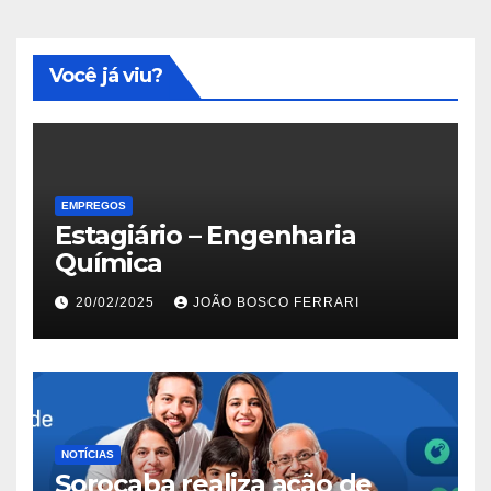
Você já viu?
EMPREGOS
Estagiário – Engenharia
Química
20/02/2025
JOÃO BOSCO FERRARI
NOTÍCIAS
Sorocaba realiza ação de