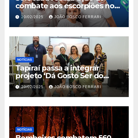
combate aos escorpiões no
Jardim São Carlos
20/02/2025
JOÃO BOSCO FERRARI
NOTÍCIAS
Tapiraí passa a integrar
projeto ‘Dá Gosto Ser do
Ribeira’ | ASN São Paulo
20/02/2025
JOÃO BOSCO FERRARI
NOTÍCIAS
Bombeiros combatem 560