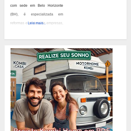
com sede em Belo Horizonte
(BH), é especializada em
reformas e pintura de empresas,
Leia mais...
condomínios e prédios. Eles têm
experiência desde 1978 e são
conhecidos por seus serviços de
qualidade em BH. Você pode
contatá-los pelos telefones 31
3473-2000, 3357-1961 ou
98687-2000 se você está
pensando em reformar ou pintar
a fachada da sua empresa,
condomínio ou