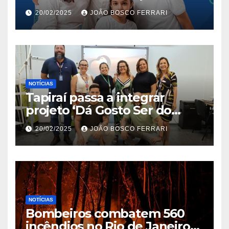
Jardim São Carlos
20/02/2025
JOÃO BOSCO FERRARI
NOTÍCIAS
Tapiraí passa a integrar
projeto ‘Dá Gosto Ser do
Ribeira’ | ASN São Paulo
20/02/2025
JOÃO BOSCO FERRARI
NOTÍCIAS
Bombeiros combatem 560
incêndios no Rio de Janeiro