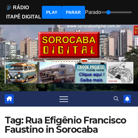
RÁDIO
Parado
PLAY
PARAR
ITAPÊ DIGITAL
Skip
to
content
Tag: Rua Efigênio Francisco
Faustino in Sorocaba