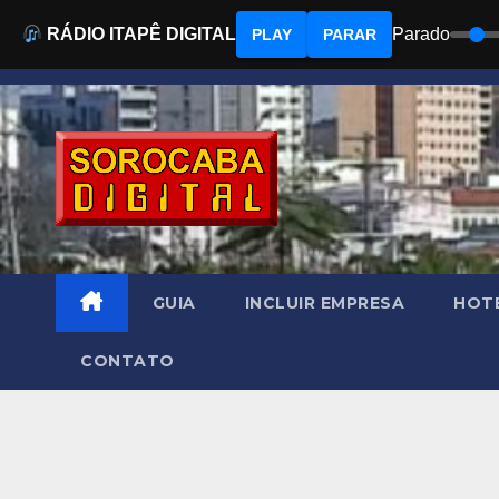
RÁDIO ITAPÊ DIGITAL
Parado
PLAY
PARAR
Skip
to
content
GUIA
INCLUIR EMPRESA
HOTÉ
CONTATO