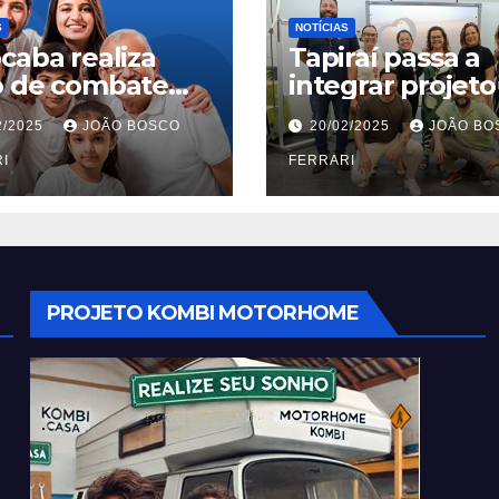
S
NOTÍCIAS
caba realiza
Tapiraí passa a
o de combate
integrar projeto
escorpiões no
Gosto Ser do
2/2025
JOÃO BOSCO
20/02/2025
JOÃO BO
im São Carlos
Ribeira’ | ASN S
I
Paulo
FERRARI
PROJETO KOMBI MOTORHOME