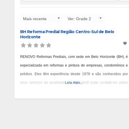
Mais recente
Ver: Grade 2
BH Reforma Predial Região Centro-Sul de Belo
Horizonte
RENOVO Reformas Prediais, com sede em Belo Horizonte (BH), é
especializada em reformas e pintura de empresas, condomínios e
prédios. Eles têm experiência desde 1978 e são conhecidos por
seus serviços de qualidade em BH. Você pode contatá-los pelos
Leia mais...
telefones 31 3473-2000, 3357-1961 ou 98687-2000 se você está
pensando em reformar ou pintar a fachada da sua empresa,
condomínio ou