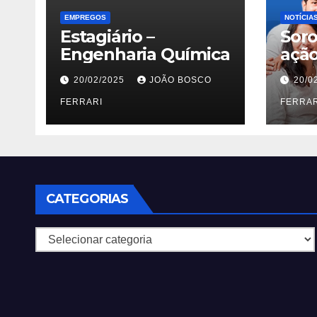
EMPREGOS
NOTÍCIA
Estagiário –
Soro
Engenharia Química
açã
aos 
20/02/2025
JOÃO BOSCO
20/0
Jard
FERRARI
FERRAR
CATEGORIAS
Categorias