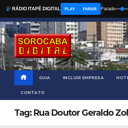
RÁDIO ITAPÊ DIGITAL
Parado
PLAY
PARAR
Skip
to
content
GUIA
INCLUIR EMPRESA
HOTÉ
CONTATO
Tag: Rua Doutor Geraldo Zo