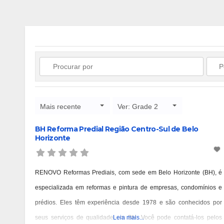
Mais recente
Ver: Grade 2
BH Reforma Predial Região Centro-Sul de Belo
Horizonte
RENOVO Reformas Prediais, com sede em Belo Horizonte (BH), é
especializada em reformas e pintura de empresas, condomínios e
prédios. Eles têm experiência desde 1978 e são conhecidos por
seus serviços de qualidade em BH. Você pode contatá-los pelos
Leia mais...