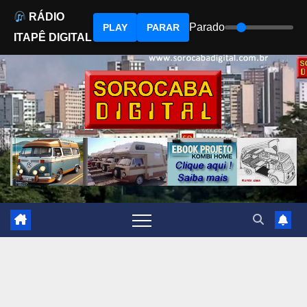
RÁDIO
Parado
PLAY
PARAR
ITAPÊ DIGITAL
Skip
to
content