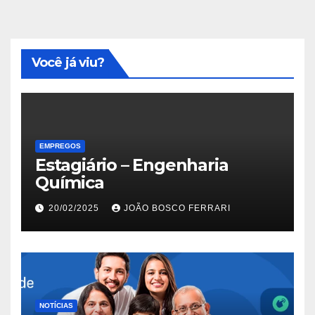
Você já viu?
EMPREGOS
Estagiário – Engenharia
Química
20/02/2025
JOÃO BOSCO FERRARI
NOTÍCIAS