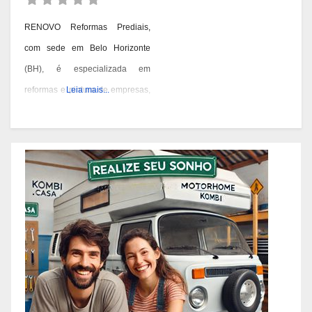
RENOVO Reformas Prediais,
com sede em Belo Horizonte
(BH), é especializada em
reformas e pintura de empresas,
Leia mais...
condomínios e prédios. Eles têm
experiência desde 1978 e são
conhecidos por seus serviços de
qualidade em BH. Você pode
contatá-los pelos telefones 31
3473-2000, 3357-1961 ou
98687-2000 se você está
pensando em reformar ou pintar
a fachada da sua empresa,
condomínio ou