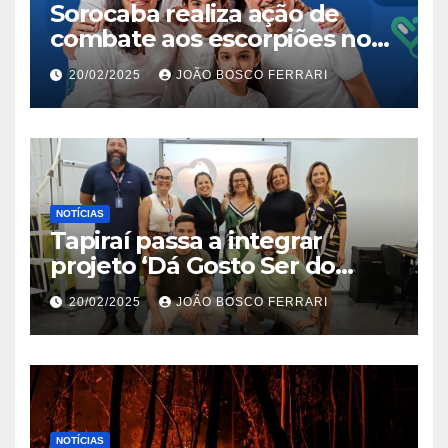
Sorocaba realiza ação de
combate aos escorpiões no
Jardim São Carlos
20/02/2025
JOÃO BOSCO FERRARI
NOTÍCIAS
Tapiraí passa a integrar
projeto ‘Dá Gosto Ser do
Ribeira’ | ASN São Paulo
20/02/2025
JOÃO BOSCO FERRARI
NOTÍCIAS